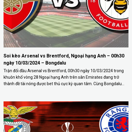
Soi kèo Arsenal vs Brentford, Ngoại hạng Anh – 00h30
ngày 10/03/2024 – Bongdalu
Trận đối đầu Arsenal vs Brentford, 00h30 ngày 10/03/2024 trong
khuôn khổ vòng 28 Ngoại hạng Anh trên sân Emirates đang trở
thành đề tài nóng được bet thủ cực kỳ quan tâm. Cùng Bongdalu
thực hiện soi kèo nhà cái, dự đoán tỷ số chính xác qua bài viết sau.
Phân tích phong độ…