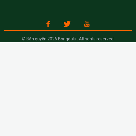
© Bản quyền 2026 Bongdalu . All rights reserved.