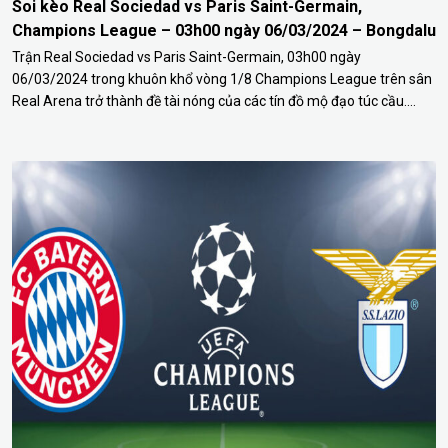
Soi kèo Real Sociedad vs Paris Saint-Germain,
Champions League – 03h00 ngày 06/03/2024 – Bongdalu
Trận Real Sociedad vs Paris Saint-Germain, 03h00 ngày
06/03/2024 trong khuôn khổ vòng 1/8 Champions League trên sân
Real Arena trở thành đề tài nóng của các tín đồ mộ đạo túc cầu.
Cùng chuyên gia Bongdalu soi kèo nhà cái, dự đoán tỷ số chính xác
qua bài viết sau. Phân tích phong độ…