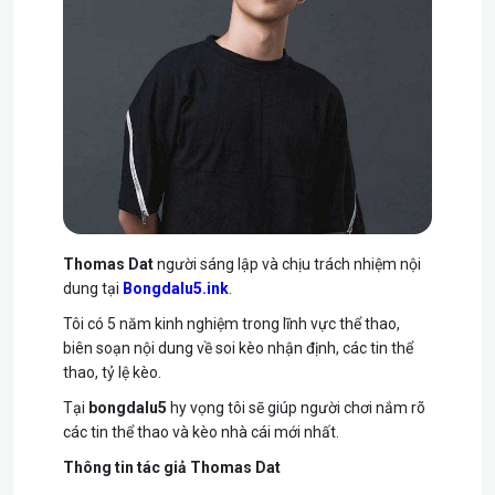
Thomas Dat
người sáng lập và chịu trách nhiệm nội
dung tại
Bongdalu5.ink
.
Tôi có 5 năm kinh nghiệm trong lĩnh vực thể thao,
biên soạn nội dung về soi kèo nhận định, các tin thể
thao, tỷ lệ kèo.
Tại
bongdalu5
hy vọng tôi sẽ giúp người chơi nắm rõ
các tin thể thao và kèo nhà cái mới nhất.
Thông tin tác giả Thomas Dat