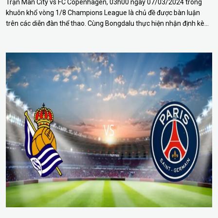
Trận Man City vs FC Copenhagen, 03h00 ngày 07/03/2024 trong
khuôn khổ vòng 1/8 Champions League là chủ đề được bàn luận
trên các diễn đàn thể thao. Cùng Bongdalu thực hiện nhận định kèo
nhà cái, dự đoán tỷ số chính xác qua bài viết dưới đây. Phân tích
phong độ và lịch sử…