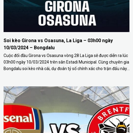
Soi kèo Girona vs Osasuna, La Liga – 03h00 ngày
10/03/2024 – Bongdalu
Cuộc đối đầu Girona vs Osasuna vòng 28 La Liga sẽ được diễn ra lúc
03h00 ngày 10/03/2024 trên sân Estadi Municipal. Cùng chuyên gia
Bongdalu soi kèo nhà cái, dự đoán tỷ số chính xác cho trận đấu này.
Phân tích phong độ và lịch sử đối đầu Girona vs Osasuna Girona
bước vào…