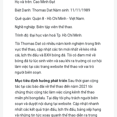
Họ và trên: Cao Minh Đạt
Biệt Danh: Thomas Dat Năm sinh: 11/11/1989
Quê quán: Quận 8 - Hồ Chí Minh - Việt Nam.
Nghề nghiệp: Biên tập viên thể thao.
Trình độ: Đại học văn hoá Tp. Hồ Chí Minh.
Tôi Thomas Dat có nhiều năm kinh nghiệm trong lĩnh
vực thể thao, cập nhật các tin mới nhất về kèo nhà
cái, lịch thi đấu và BXH bóng đá. Tôi có đam mê về
bóng đá từ lúc sinh viên và sau khi ra trường có cơ hội
làm việc tại các trang website thể thao với vai trò
người biên soạn.
Mục tiêu định hưởng phát triển
Sau thời gian cộng
tác tại các báo đài về thể thao đến năm 2021 tôi
chúng thức cộng tác làm việc cùng kênh thể thao
miễn phí bongdalu. Tại đây tôi phụ trách người biên
soạn và duyệt nội dung tại website. Cập nhật nhanh
nhất các kết quả trận đấu, lịch thi đấu, bảng xếp hạng
và những tin tức xoay quanh thể thao diễn ra trong