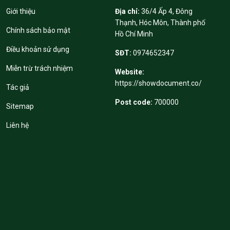
Giới thiệu
Địa chỉ:
36/4 Ấp 4, Đông
Thạnh, Hóc Môn, Thành phố
Chính sách bảo mật
Hồ Chí Minh
Điều khoản sử dụng
SĐT:
0974652347
Miễn trừ trách nhiệm
Website:
https://showdocument.co/
Tác giả
Post code:
700000
Sitemap
Liên hệ