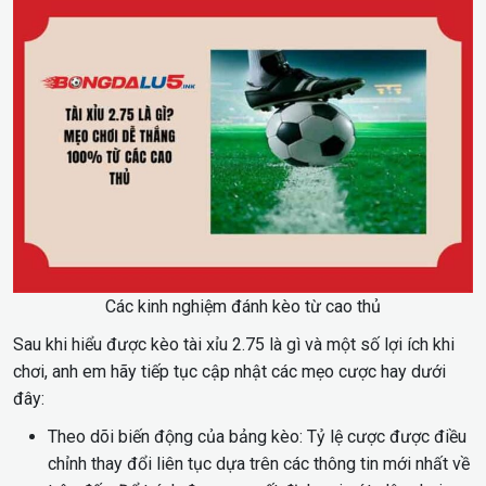
Các kinh nghiệm đánh kèo từ cao thủ
Sau khi hiểu được kèo tài xỉu 2.75 là gì và một số lợi ích khi
chơi, anh em hãy tiếp tục cập nhật các mẹo cược hay dưới
đây:
Theo dõi biến động của bảng kèo: Tỷ lệ cược được điều
chỉnh thay đổi liên tục dựa trên các thông tin mới nhất về