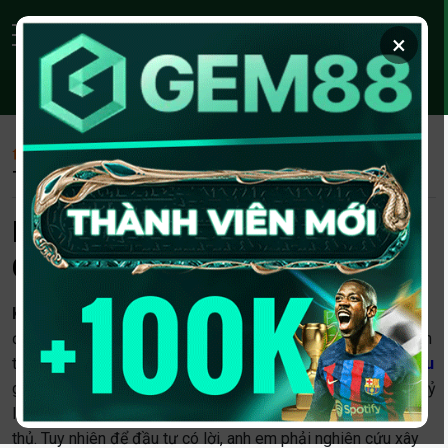
×
Soi kèo chuẩn
Xem bóng đá miễn phí
Trang chủ
|
Tin tức
|
Kèo Tài Xỉu 2.75 Là Gì? Tips Cược Bao
Thắng Không Lo Lỗ
Kèo Tài Xỉu 2.75 Là Gì? Tips
Cược Bao Thắng Không Lo Lỗ
Kèo tài xỉu 2.75
là gì trở thành đề tài bàn luận được đông
đảo bet thủ quan tâm. Để nắm bắt trọn vẹn cách chơi, anh em
theo dõi bài viết sau. Kèo tài xỉu 2.75 là gì sẽ được
bongdalu
giải đáp cụ thể trong nội dung chia sẻ ngày hôm nay. Đây là tỷ
lệ cược thú vị hứa hẹn mang đến tiền thưởng khủng cho bet
thủ. Tuy nhiên để đầu tư có lời, anh em phải nghiên cứu xây