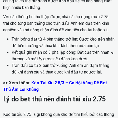
chúng ta có thể dự đoán được trận đấu sẽ có khả năng xuất
hiện nhiều bàn thắng.
Với các thông tin thu thập được, nhà cái áp dụng mức 2.75
trái cho tổng bàn thắng cho trận đấu. Anh em dựa trên kinh
nghiệm và khả năng nhận định để vào tiền cho tài hoặc xỉu:
Trận bóng đạt từ 4 bàn thắng trở lên: Cược kèo trên nhận
đủ tiền thưởng và thua khi đánh theo cửa còn lại.
Kết quả ghi nhận có 3 pha lập công: Bắt cửa trên nhận ½
thưởng và mất ½ cược nếu đánh kèo dưới.
Trận đấu có từ 2 bàn trở xuống: Anh em ăn đậm thắng
đủ khi đánh xỉu và thua cược khi đầu tư ngược lại.
>> Xem thêm:
Kèo Tài Xỉu 2.5/3 – Cơ Hội Vàng Để Bet
Thủ Ẵm Lời Khủng
Lý do bet thủ nên đánh tài xỉu 2.75
Kèo tài xỉu 2.75 là gì không quá khó để tìm hiểu bởi các thông