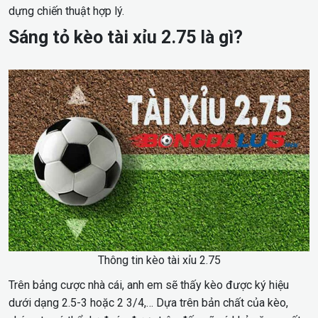
dựng chiến thuật hợp lý.
Sáng tỏ kèo tài xỉu 2.75 là gì?
Thông tin kèo tài xỉu 2.75
Trên bảng cược nhà cái, anh em sẽ thấy kèo được ký hiệu
dưới dạng 2.5-3 hoặc 2 3/4,… Dựa trên bản chất của kèo,