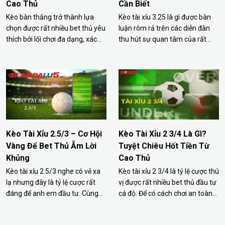
Cao Thủ
Cần Biết
Kèo bàn thắng trở thành lựa
Kèo tài xỉu 3.25 là gì được bàn
chọn được rất nhiều bet thủ yêu
luận rôm rả trên các diễn đàn
thích bởi lối chơi đa dạng, xác
thu hút sự quan tâm của rất
suất ăn tiền cao. Tuy nhiên
nhiều tân thủ. Nếu mới lần đầu
muốn trở thành tay cược
tham gia trải nghiệm, anh em
chuyên nghiệp, anh em cần có
cần có kiến thức am hiểu cơ bản
kiến thức và kinh nghiệm soi
để đầu tư an toàn. Cùng
kèo. Cùng bỏ túi một vài kinh
Bongdalu cập nhật các thông
nghiệm được bongdalu chia sẻ…
tin…
Kèo Tài Xỉu 2.5/3 – Cơ Hội
Kèo Tài Xỉu 2 3/4 Là Gì?
Vàng Để Bet Thủ Ẵm Lời
Tuyệt Chiêu Hốt Tiền Từ
Khủng
Cao Thủ
Kèo tài xỉu 2.5/3 nghe có vẻ xa
Kèo tài xỉu 2 3/4 là tỷ lệ cược thú
lạ nhưng đây là tỷ lệ cược rất
vị được rất nhiều bet thủ đầu tư
đáng để anh em đầu tư. Cùng
cá độ. Để có cách chơi an toàn
tìm hiểu tường tận qua các
chuẩn xác, anh em học hỏi kinh
thông tin dưới đây. Kèo tài xỉu
nghiệm dưới đây nhé. Kèo tài