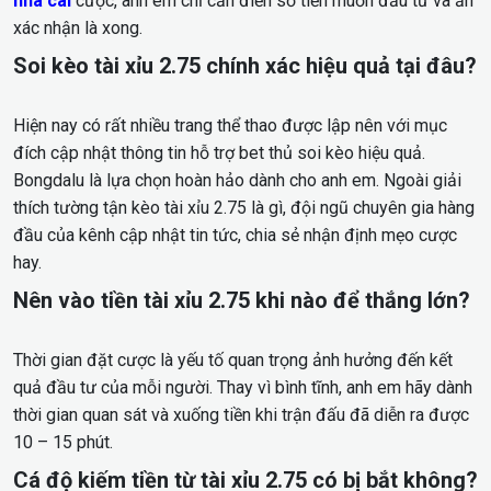
nhà cái
cược, anh em chỉ cần điền số tiền muốn đầu tư và ấn
xác nhận là xong.
Soi kèo tài xỉu 2.75 chính xác hiệu quả tại đâu?
Hiện nay có rất nhiều trang thể thao được lập nên với mục
đích cập nhật thông tin hỗ trợ bet thủ soi kèo hiệu quả.
Bongdalu là lựa chọn hoàn hảo dành cho anh em. Ngoài giải
thích tường tận kèo tài xỉu 2.75 là gì, đội ngũ chuyên gia hàng
đầu của kênh cập nhật tin tức, chia sẻ nhận định mẹo cược
hay.
Nên vào tiền tài xỉu 2.75 khi nào để thắng lớn?
Thời gian đặt cược là yếu tố quan trọng ảnh hưởng đến kết
quả đầu tư của mỗi người. Thay vì bình tĩnh, anh em hãy dành
thời gian quan sát và xuống tiền khi trận đấu đã diễn ra được
10 – 15 phút.
Cá độ kiếm tiền từ tài xỉu 2.75 có bị bắt không?