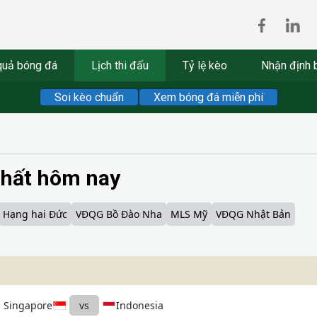
quả bóng đá
Lịch thi đấu
Tỷ lệ kèo
Nhận định 
Soi kèo chuẩn
Xem bóng đá miễn phí
nhất hôm nay
Hạng hai Đức
VĐQG Bồ Đào Nha
MLS Mỹ
VĐQG Nhật Bản
Singapore
vs
Indonesia