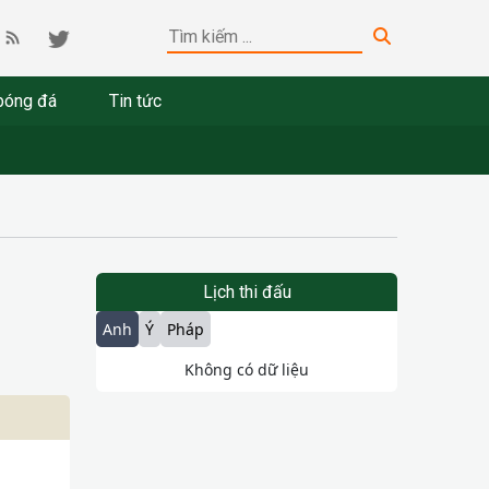
bóng đá
Tin tức
Lịch thi đấu
Anh
Ý
Pháp
Không có dữ liệu