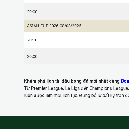
20:00
ASIAN CUP 2026
-
08/08/2026
20:00
20:00
Khám phá lịch thi đấu bóng đá mới nhất cùng
Bon
Từ Premier League, La Liga đến Champions League
luôn được làm mới liên tục. Đừng bỏ lỡ bất kỳ trận 