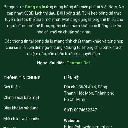
Bongdalu –
Bong da lu
ứng dụng bóng đá miễn phí tại Việt Nam. Nơi
cập nhật KQBD, Lịch thi đấu, BXH bóng đá, Tỷ lệ kèo bóng đá trực
tuyến, tin tức thể thao mới nhất. Một ứng dụng không thể thiếu cho
người đam mê thể thao, người chơi tham khảo các thông tin kèo
nhà cái mới và chuẩn xác nhất.
Các thông tin tại bong da lu mang tính chất tham khảo và tổng hợp
chia sẻ miễn phí đến người dùng. Chúng tôi không chịu bất kì trách
nhiệm nào, cân nhắc trước khi quyết định.
Người đại diện:
Thomas Dat
.
THÔNG TIN CHUNG
LIÊN HỆ
Giới thiệu
Địa chỉ:
36/4 Ấp 4, Đông
Thạnh, Hóc Môn, Thành phố
Chính sách bảo mật
Hồ Chí Minh
Điều khoản sử dụng
SĐT:
0974652347
Miễn trừ trách nhiệm
Website:
https://showdocument.co/