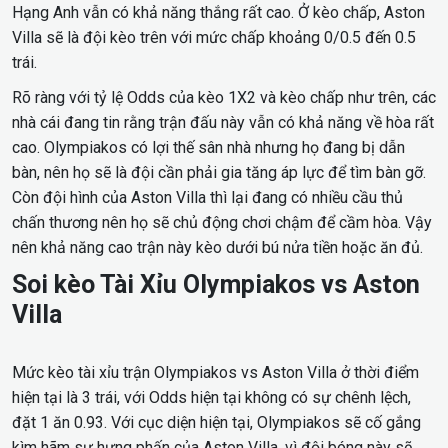
Hạng Anh vẫn có khả năng thắng rất cao. Ở kèo chấp, Aston
Villa sẽ là đội kèo trên với mức chấp khoảng 0/0.5 đến 0.5
trái.
Rõ ràng với tỷ lệ Odds của kèo 1X2 và kèo chấp như trên, các
nhà cái đang tin rằng trận đấu này vẫn có khả năng về hòa rất
cao. Olympiakos có lợi thế sân nhà nhưng họ đang bị dẫn
bàn, nên họ sẽ là đội cần phải gia tăng áp lực để tìm bàn gỡ.
Còn đội hình của Aston Villa thì lại đang có nhiều cầu thủ
chấn thương nên họ sẽ chủ động chơi chậm để cầm hòa. Vậy
nên khả năng cao trận này kèo dưới bú nửa tiền hoặc ăn đủ.
Soi kèo Tài Xỉu Olympiakos vs Aston
Villa
Mức kèo tài xỉu trận Olympiakos vs Aston Villa ở thời điểm
hiện tại là 3 trái, với Odds hiện tại không có sự chênh lệch,
đặt 1 ăn 0.93. Với cục diện hiện tại, Olympiakos sẽ cố gắng
kìm hãm sự hưng phấn của Aston Villa, vì đội bóng này sẽ